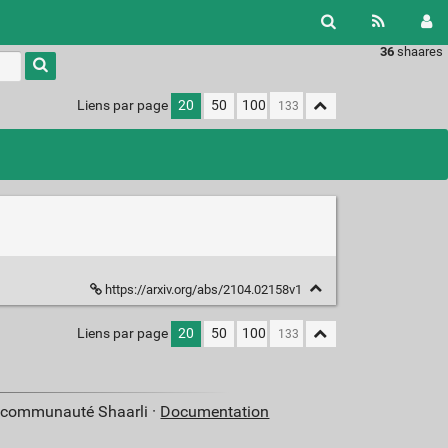
36
shaares
Liens par page
20
50
100
https://arxiv.org/abs/2104.02158v1
Liens par page
20
50
100
a communauté Shaarli ·
Documentation