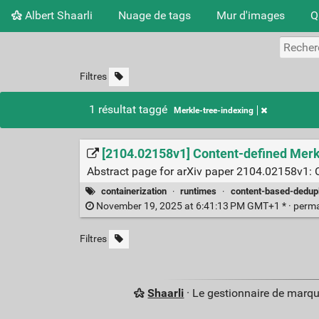
Albert Shaarli
Nuage de tags
Mur d'images
Q
Filtres
1 résultat taggé
Merkle-tree-indexing
[2104.02158v1] Content-defined Merkle
Abstract page for arXiv paper 2104.02158v1: Co
containerization
·
runtimes
·
content-based-dedupl
November 19, 2025 at 6:41:13 PM GMT+1 * ·
perma
Filtres
Shaarli
· Le gestionnaire de marq