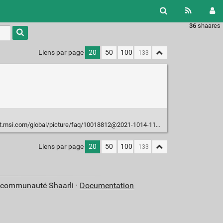
36
shaares
Liens par page
20
50
100
com/global/picture/faq/10018812@2021-1014-1144-033323@kb_05211_en.pdf
Liens par page
20
50
100
a communauté Shaarli ·
Documentation